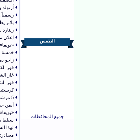
أرنولد ي
رسمياً.
بلاتر يط
رينارد 
إعلان م
الطقس
«يويفا»
خمسة أن
زاخو يضم أ
فوز الك
غاز الش
فوز الش
كريستيا
5 مرشحين لمنافسة إنفانتينو على رئاسة "الفيفا"
أيمن حس
«يويفا»
جميع المحافظات
سيلفا ي
لهذا السب
مصادر: 