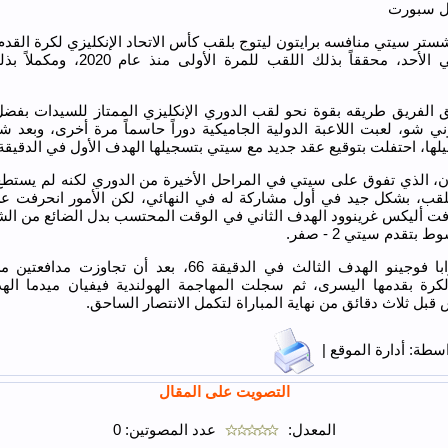
زل سبورت
تر سيتي منافسه برايتون ليتوج بلقب كأس الاتحاد الإنكليزي لكرة القدم
في ويمبلي الأحد، محققاً بذلك اللقب للمرة الأولى
ي شو، لعبت اللاعبة الدولية الجاميكية دوراً حاسماً مرة أخرى، وبعد 
لها، احتفلت بتوقيع عقد جديد مع سيتي بتسجيلها الهدف الأول في الدقيقة 38
تون، الذي تفوق على سيتي في المراحل الأخيرة من الدوري لكنه لم يستطع
اللقب، بشكل جيد في أول مشاركة له في النهائي، لكن الأمور انحرفت ع
فت أليكس غرينوود الهدف الثاني في الوقت المحتسب بدل الضائع من الش
 بتقدم سيتي 2 - صفر.
سجلت أوابا فوجينو الهدف الثالث في الدقيقة 66، بعد أن تجاوزت 
رة بقدمها اليسرى، ثم سجلت المهاجمة الهولندية فيفيان ميدما الهد
قبل ثلاث دقائق من نهاية المباراة لتكمل الانتصار الساحق.
طة: أدارة الموقع |
التصويت على المقال
المعدل:
عدد المصوتين:
0