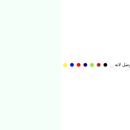
لاتفاق لضم أراوخو من برشلونة