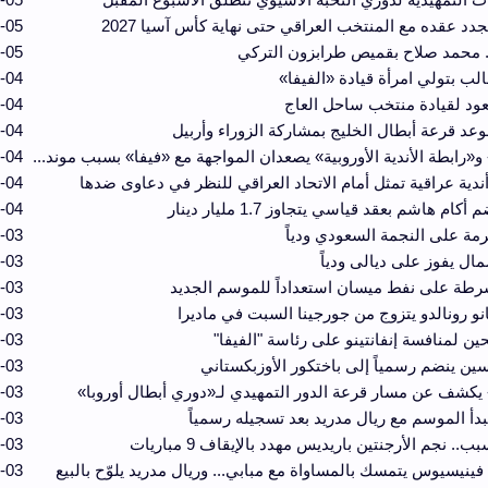
جدد عقده مع المنتخب العراقي حتى نهاية كأس آسيا 2027
-05
. محمد صلاح بقميص طرابزون التركي
-05
الب بتولي امرأة قيادة «الفيفا»
-04
يعود لقيادة منتخب ساحل العاج
-04
وعد قرعة أبطال الخليج بمشاركة الزوراء وأربيل
-04
 و«رابطة الأندية الأوروبية» يصعدان المواجهة مع «فيفا» بسبب موند...
-04
دية عراقية تمثل أمام الاتحاد العراقي للنظر في دعاوى ضدها
-04
كام هاشم بعقد قياسي يتجاوز 1.7 مليار دينار
-04
رمة على النجمة السعودي ودياً
-03
مال يفوز على ديالى ودياً
-03
رطة على نفط ميسان استعداداً للموسم الجديد
-03
نو رونالدو يتزوج من جورجينا السبت في ماديرا
-03
-03
ين ينضم رسمياً إلى باختكور الأوزبكستاني
-03
 يكشف عن مسار قرعة الدور التمهيدي لـ«دوري أبطال أوروبا»
-03
بدأ الموسم مع ريال مدريد بعد تسجيله رسمياً
-03
ب.. نجم الأرجنتين باريديس مهدد بالإيقاف 9 مباريات
-03
فينيسيوس يتمسك بالمساواة مع مبابي... وريال مدريد يلوّح بالبيع
-03