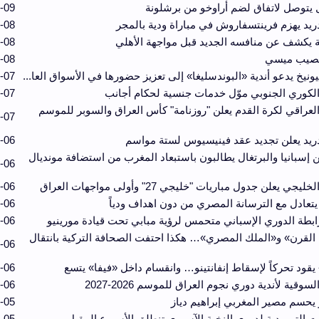
 يتوصل لاتفاق لضم أراوخو من برشلونة
-09
ريد يهزم فرينتسفاروش في مباراة ودية بالمجر
-08
 يكشف عن منافسه الجديد قبل مواجهة الأهلي
-08
تصيب ميسي
-08
يونيخ يدعو أندية «البوندسليغا» إلى تعزيز حضورها في الأسواق العا...
-07
 الكوري الجنوبي موّل خدمات جنسية لحكام أجانب
-07
 العراقي لكرة القدم يعلن "روزنامة" كأس العراق والسوبر للموسم
-07
ريد يعلن تجديد عقد فينيسيوس لستة مواسم
-06
 إسبانيا والبرتغال يطالبون باستبعاد المغرب من استضافة مونديال
-06
ليجي يعلن جدول مباريات "خليجي 27" وأولى مواجهات العراق
-06
 يتعادل مع الترسانة المصري من دون اهداف ودياً
-06
بطة الدوري الإسباني متحمس لرؤية مبابي تحت قيادة مورينيو
-06
لقرن» و«الملك المصري»… هكذا احتفت الصحافة التركية بانتقال
-06
 يقود تحركاً لإسقاط إنفانتينو… وانقسام داخل «فيفا» يتسع
-06
لسوقية لأندية دوري نجوم العراق للموسم 2026-2027
-06
 يحسم مصير المغربي إبراهيم دياز
-05
ت التمهيدية لدوري النخبة الآسيوي تنطلق الأسبوع المقبل
-05