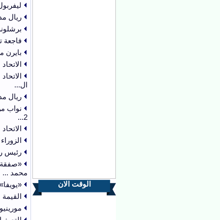
ليفربول
ريال مد
برشلونة
فاجعة 
بايرن م
الاتحاد
الاتحاد
ال...
ريال مد
نواب من
2...
الاتحاد الخ
الزوراء
رئيس را
«صفقة ا
محمد ...
الوقت الان
«يويفا»
القيمة ا
مورينيو
التصفيا