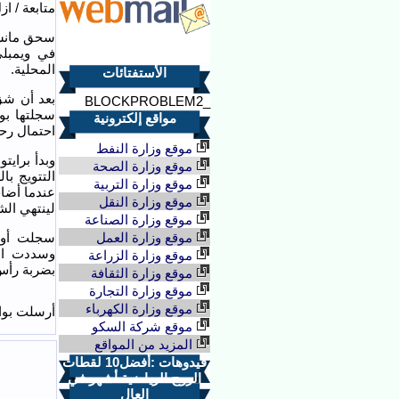
متابعة / ا
سحق مانشس
المحلية.
الأستفتائات
_BLOCKPROBLEM2
سجلتها بون
مواقع إلكترونية
احتمال رحي
موقع وزارة النفط
وبدأ براي
موقع وزارة الصحة
التتويج ب
موقع وزارة التربية
عندما أضا
موقع وزارة النقل
لينتهي الشوط
موقع وزارة الصناعة
موقع وزارة العمل
وسددت الك
موقع وزارة الزراعة
بضربة رأس 
موقع وزارة الثقافة
موقع وزارة التجارة
موقع وزارة الكهرباء
أرسلت بواس
موقع شركة السكو
المزيد من المواقع
فيدوهات :أفضل10 لقطات
الروح الرياضية أشهر في
العال