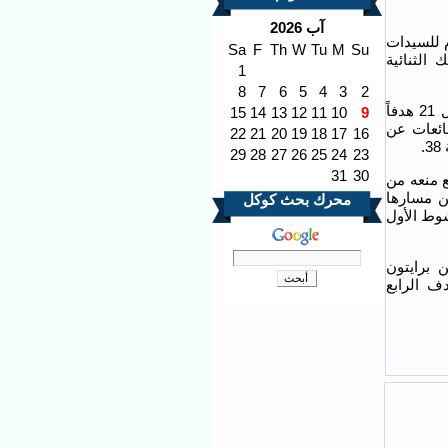
آب 2026
 للسيدات
Sa
F
Th
W
Tu
M
Su
 منذ عام 2020، ومكملاً بذلك الثنائية
1
8
7
6
5
4
3
2
بعد أن شق الفريق طريقه بقوة نحو لقب الدوري الإنكليزي الممتاز للسيدات بفضل 21 هدفاً
15
14
13
12
11
10
9
شائعات عن
22
21
20
19
18
17
16
.
29
28
27
26
25
24
23
31
30
 منعه من
ن مسارها
محرك بحث كوكل
وط الأول
مدافعتين من برايتون
ف الرابع