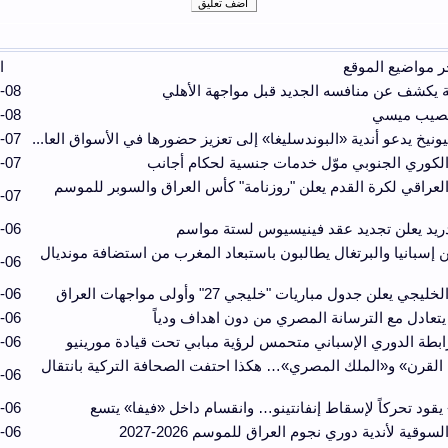
ر مواضيع الموقع
ا
 يكشف عن منافسه الجديد قبل مواجهة الأهلي
-08
تصيب ميسي
-08
يونيخ يدعو أندية «البوندسليغا» إلى تعزيز حضورها في الأسواق العا...
-07
 الكوري الجنوبي موّل خدمات جنسية لحكام أجانب
-07
 العراقي لكرة القدم يعلن "روزنامة" كأس العراق والسوبر للموسم
-07
ريد يعلن تجديد عقد فينيسيوس لستة مواسم
-06
 إسبانيا والبرتغال يطالبون باستبعاد المغرب من استضافة مونديال
-06
ليجي يعلن جدول مباريات "خليجي 27" وأولى مواجهات العراق
-06
 يتعادل مع الترسانة المصري من دون اهداف ودياً
-06
بطة الدوري الإسباني متحمس لرؤية مبابي تحت قيادة مورينيو
-06
لقرن» و«الملك المصري»… هكذا احتفت الصحافة التركية بانتقال
-06
 يقود تحركاً لإسقاط إنفانتينو… وانقسام داخل «فيفا» يتسع
-06
لسوقية لأندية دوري نجوم العراق للموسم 2026-2027
-06