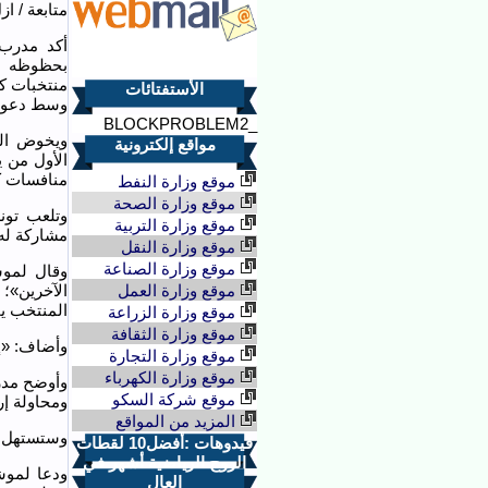
متابعة / ا
أكد مدرب
منتخبات كب
الأستفتائات
وسط دعوات
_BLOCKPROBLEM2
ويخوض الم
مواقع إلكترونية
الأول من ي
منافسات ك
موقع وزارة النفط
موقع وزارة الصحة
وتلعب تون
موقع وزارة التربية
مشاركة له 
موقع وزارة النقل
موقع وزارة الصناعة
وقال لمو
موقع وزارة العمل
الآخرين»؛
المنتخب ي
موقع وزارة الزراعة
موقع وزارة الثقافة
وأضاف: «إذ
موقع وزارة التجارة
موقع وزارة الكهرباء
وأوضح مدر
موقع شركة السكو
ومحاولة إر
المزيد من المواقع
وستستهل تونس
فيدوهات :أفضل10 لقطات
الروح الرياضية أشهر في
ودعا لموش
العال