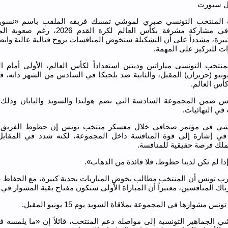
زل سبورت
 المنتخب التونسي صبري لموشي تمسك فريقه الملقب باسم «نسور
بحظوظه في مشاركة مشرفة بكأس العالم لكرة القدم 6
يرة، مشدداً على أن التشكيلة ستخوض المنافسات بروح قتالية عالية وانض
 للتركيز على المهمة.
نتخب التونسي مباراتين وديتين استعداداً لكأس العالم، الأولى أمام ا
ونيو (حزيران) المقبل، والثانية ضد بلجيكا في السادس من الشهر ذاته، ق
أس العالم.
س ضمن المجموعة السادسة التي تضم هولندا والسويد واليابان وذلك
في النهائيات.
شي في مؤتمر صحافي خلال معسكر منتخب تونس إن حظوظ الفريق 
 في إشارة إلى قوة المنافسة داخل المجموعة، لكنه شدد في المقاب
ملك فرصة حقيقية للمنافسة.
ا لم تكن لدينا حظوظ، فلا فائدة من الذهاب».
ب تونس أن المنتخب مطالب بخوض المباريات بجدية كبيرة، مع الحفاظ ع
باك المنافسين، معتبراً أن المباراة الأولى ستكون مفتاح بقية المشوار في 
 مشوارها في المجموعة بملاقاة السويد يوم 15 يونيو المقبل.
ي الجماهير التونسية إلى مواصلة دعم المنتخب، قائلاً إن «ما يلمسه ف