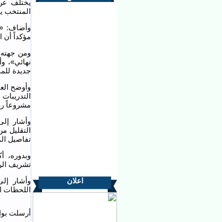
يختلف عن 
المنتخب ينج
وأضاف: «ل
مؤكداً أن 
ومن جهته،
نهائي»، و
جديدة للم
وأوضح العا
التدريبات
مشروعاً رغ
وأشار إلى
التقليل من
تفاصيل الم
وبدوره، أ
تشريف الرا
اعلان
وأشار إل
اللحظات ال
أرسلت بواس