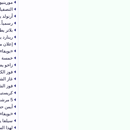
مورينيو
التصفيا
أرنولد ي
رسمياً.
بلاتر يط
رينارد 
إعلان م
«يويفا»
خمسة أن
زاخو يضم أ
فوز الك
غاز الش
فوز الش
كريستيا
5 مرشحين لمنافسة إنفانتينو على رئاسة "الفيفا"
أيمن حس
«يويفا»
سيلفا ي
لهذا السب