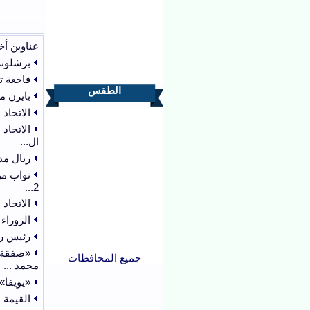
عناوين أخ
برشلونة
فاجعة 
الطقس
بايرن م
الاتحاد
الاتحاد
ال...
ريال مد
نواب من
2...
الاتحاد الخ
الزوراء
رئيس را
«صفقة ا
جميع المحافظات
محمد ...
«يويفا»
القيمة ا