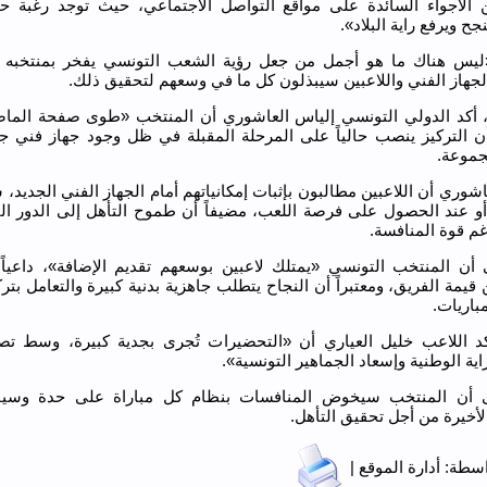
الأجواء السائدة على مواقع التواصل الاجتماعي، حيث توجد رغبة ح
ح ويرفع راية البلاد».
يس هناك ما هو أجمل من جعل رؤية الشعب التونسي يفخر بمنتخبه 
الجهاز الفني واللاعبين سيبذلون كل ما في وسعهم لتحقيق ذلك.
 أكد الدولي التونسي إلياس العاشوري أن المنتخب «طوى صفحة الم
أن التركيز ينصب حالياً على المرحلة المقبلة في ظل وجود جهاز فني جدي
جموعة.
شوري أن اللاعبين مطالبون بإثبات إمكانياتهم أمام الجهاز الفني الجديد، 
 أو عند الحصول على فرصة اللعب، مضيفاً أن طموح التأهل إلى الدور الث
م قوة المنافسة.
 أن المنتخب التونسي «يمتلك لاعبين بوسعهم تقديم الإضافة»، داعياً
 قيمة الفريق، ومعتبراً أن النجاح يتطلب جاهزية بدنية كبيرة والتعامل بتر
باريات.
كد اللاعب خليل العياري أن «التحضيرات تُجرى بجدية كبيرة، وسط ت
ية الوطنية وإسعاد الجماهير التونسية».
ى أن المنتخب سيخوض المنافسات بنظام كل مباراة على حدة وسيق
أخيرة من أجل تحقيق التأهل.
طة: أدارة الموقع |