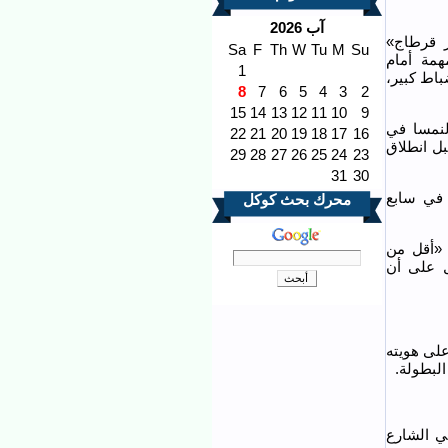
آب 2026
 قرطاج»
Sa
F
Th
W
Tu
M
Su
202، رغم صعوبة المهمة أمام
1
باط كبير،
8
7
6
5
4
3
2
15
14
13
12
11
10
9
لنمسا في
22
21
20
19
18
17
16
بل انطلاق
29
28
27
26
25
24
23
31
30
 في سابع
محرك بحث كوكل
«أقل من
ل على أن
لى هويته
البطولة.
ي الشارع