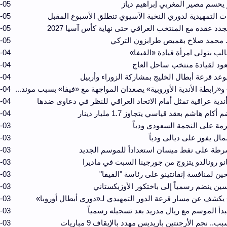
 يحسم مصير المغربي إبراهيم دياز
-05
ت التمهيدية لدوري النخبة الآسيوي تنطلق الأسبوع المقبل
-05
جدد عقده مع المنتخب العراقي حتى نهاية كأس آسيا 2027
-05
. محمد صلاح بقميص طرابزون التركي
-05
الب بتولي امرأة قيادة «الفيفا»
-04
يعود لقيادة منتخب ساحل العاج
-04
وعد قرعة أبطال الخليج بمشاركة الزوراء وأربيل
-04
 و«رابطة الأندية الأوروبية» يصعدان المواجهة مع «فيفا» بسبب موند...
-04
دية عراقية تمثل أمام الاتحاد العراقي للنظر في دعاوى ضدها
-04
كام هاشم بعقد قياسي يتجاوز 1.7 مليار دينار
-04
رمة على النجمة السعودي ودياً
-03
مال يفوز على ديالى ودياً
-03
رطة على نفط ميسان استعداداً للموسم الجديد
-03
نو رونالدو يتزوج من جورجينا السبت في ماديرا
-03
-03
ين ينضم رسمياً إلى باختكور الأوزبكستاني
-03
 يكشف عن مسار قرعة الدور التمهيدي لـ«دوري أبطال أوروبا»
-03
بدأ الموسم مع ريال مدريد بعد تسجيله رسمياً
-03
ب.. نجم الأرجنتين باريديس مهدد بالإيقاف 9 مباريات
-03