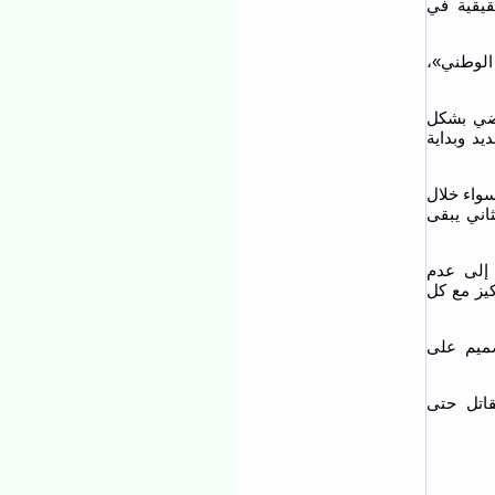
قيقية في
الوطني»،
اضي بشكل
د وبداية
سواء خلال
اني يبقى
 إلى عدم
كيز مع كل
صميم على
اتل حتى