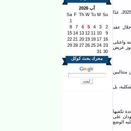
آب 2026
تتّجه الأنظار إلى المواجهة المنتظرة بين الجزائر والعراق في كأس العرب قطر 2025، غدًا
Sa
F
Th
W
Tu
M
Su
1
8
7
6
5
4
3
2
خلال عقد
15
14
13
12
11
10
9
22
21
20
19
18
17
16
ه واعتلى
29
28
27
26
25
24
23
وفوز عريض
31
30
محرك بحث كوكل
متتاليين
شكلية، بل
دة تكفيها
ودان على
ليه الوضع