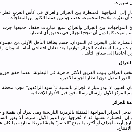
زل سبورت
بعد أن تغيّرت ملامح المجموعة عقب جولتين حملتا الكثير من المفاجآت.
 المواجهات بين الجزائر والعراق سبع مباريات فقط، جميعها جرت 
، وانتهت كلها دون أن تنجح الجزائر في تحقيق أي انتصار.
بانتصاره على البحرين ثم السودان، حسم بطاقة التأهل الأولى من مجموعت
بات، بينما استعادت الجزائر توازنها بعد تعادل افتتاحي أمام السودان 
ن أعادها إلى سباق التأهل.
 للعراق
تخب العراقي بثوب الفريق الأكثر جاهزية في البطولة، بعدما حقق فوزين 
لدور المقبل دون انتظار الجولة الأخيرة.
العبور، لا تبدو مباراة الجزائر بالنسبة لـ"أسود الرافدين" مجرد محطة 
المركز الأول وإرسال رسالة قوة قبل الأدوار الإقصائية.
ة للجزائر
تدخل الجزائر المواجهة المثقلة بالرمزية التاريخية وهي تدرك أن نقطة واح
ل إن الخسارة نفسها قد لا تُخرجها من الدور الأول، شرط ألا يفوز الس
ارق أربعة أهداف أو أكثر، ما يمنح "الخضر" هامشًا مريحًا مقارنة بما كان ع
الافتتاح.