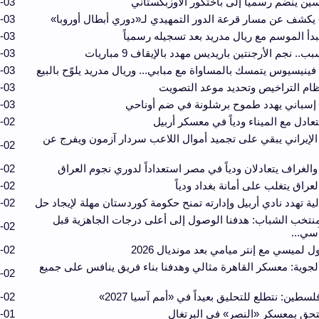
ين ينضم رسمياً إلى باختكور الأوزبكستاني
-03
 يكشف عن مسار قرعة الدور التمهيدي لـ«دوري أبطال أوروبا»
-03
بدأ الموسم مع ريال مدريد بعد تسجيله رسمياً
-03
ب.. نجم الأرجنتين باريديس مهدد بالإيقاف 9 مباريات
-03
فينيسيوس يتمسك بالمساواة مع مبابي... وريال مدريد يلوّح بالبيع
-03
ظام التراخيص وتحديد موعد التصويت
-03
إسباني يهدد طموح برشلونة في ضم أوناحي
-03
تعادل مع الميناء ودياً في معسكر أربيل
-02
الإيراني يبقي على تجميد أموال اللاعب سردار آزمون ويفرج عن
-02
 والغراف يتعادلان ودياً في مصر استعداداً لدوري نجوم العراق
-02
عراق يتغلب على أمانة بغداد ودياً
-02
لية تهدد نادي أربيل وإدارته تمنح حكومة كوردستان مهلة لإيجاد حل
-02
تخب الشباب: هدفنا الوصول إلى أعلى درجات الجاهزية قبل
-02
سي...
 لميسي مع إنتر ميامي بعد مونديال 2026
-02
جوية: معسكر القاهرة مثالي وهدفنا بناء فريق ينافس على جميع
-02
طين: نتطلع للتحليق بعيداً في «أمم آسيا 2027»
-02
تحق بمعسكر «النصر» في البرتغال
-01