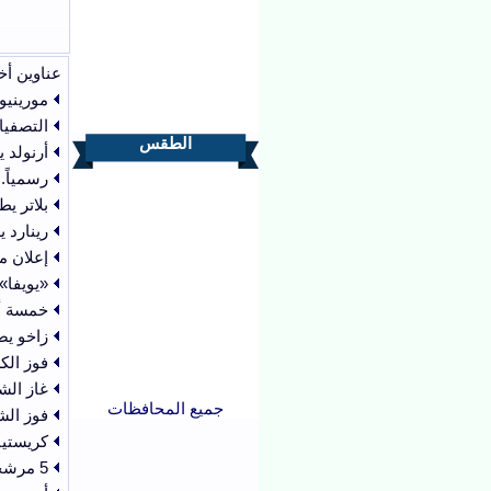
عناوين أخ
مورينيو
التصفيا
الطقس
أرنولد ي
رسمياً.
بلاتر يط
رينارد 
إعلان م
«يويفا»
خمسة أن
زاخو يضم أ
فوز الك
غاز الش
جميع المحافظات
فوز الش
كريستيا
5 مرشحين لمنافسة إنفانتينو على رئاسة "الفيفا"