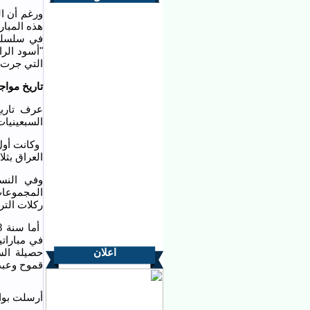
ورغم أن ال
في سلسلة 
التي جرت بين
تاريخ مواج
عرف تاريخ
السبعينيات
العراق بثل
المجموعات
ركلات الت
اعلان
حصيلة الس
قموح وعبد 
أرسلت بواس