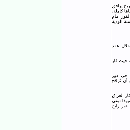
ريخ يرافق
ذ تعود آخر مواجهة بين المنتخبين الأولين إلى تموز 1978، أي منذ 47 عامًا كاملة،
فوز أمام
 1972 و1973، أو في السلسلة الودية
خلال عقد
وكانت أول مواجهة رسمية بين المنتخبين في نصف نهائي كأس فلسطين عام 1972، حيث فاز
الأولى في دور
ن تُرجّح
فاز العراق
3-0) و(1-0)، بينما انتهت مواجهتا الجزائر بالتعادل (1-1) و(0-0). وبهذا تبقى
عبر رابح