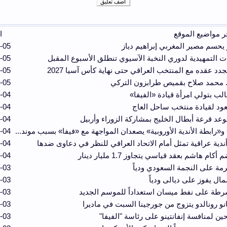
ر مواضيع الموقع
ا
 يحسم مصير المغربي إبراهيم دياز
-05
ت التمهيدية لدوري النخبة الآسيوي تنطلق الأسبوع المقبل
-05
جدد عقده مع المنتخب العراقي حتى نهاية كأس آسيا 2027
-05
. محمد صلاح بقميص طرابزون التركي
-05
الب بتولي امرأة قيادة «الفيفا»
-04
يعود لقيادة منتخب ساحل العاج
-04
وعد قرعة أبطال الخليج بمشاركة الزوراء وأربيل
-04
 و«رابطة الأندية الأوروبية» يصعدان المواجهة مع «فيفا» بسبب موند...
-04
دية عراقية تمثل أمام الاتحاد العراقي للنظر في دعاوى ضدها
-04
كام هاشم بعقد قياسي يتجاوز 1.7 مليار دينار
-04
رمة على النجمة السعودي ودياً
-03
مال يفوز على ديالى ودياً
-03
رطة على نفط ميسان استعداداً للموسم الجديد
-03
نو رونالدو يتزوج من جورجينا السبت في ماديرا
-03
-03