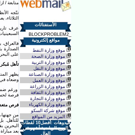
متابعة / ا
الثلاثاء، 
الأستفتائات
عرف تاريخ
السبعينيات
_BLOCKPROBLEM2
مواقع إلكترونية
فالعراق، 
الصدارة بث
موقع وزارة النفط
على البحري
موقع وزارة الصحة
موقع وزارة التربية
تأهل مُبكر
موقع وزارة النقل
يظهر المن
موقع وزارة الصناعة
وضعاه في ا
موقع وزارة العمل
موقع وزارة الزراعة
ورغم ضمان 
موقع وزارة الثقافة
فرصة لحسم 
موقع وزارة التجارة
موقع وزارة الكهرباء
فرص متعدد
موقع شركة السكو
من جهتها، 
المزيد من المواقع
للتأهل. ب
فيدوهات :أفضل10 لقطات
البحرين بف
الروح الرياضية أشهر في
بعد مباراة 
العال