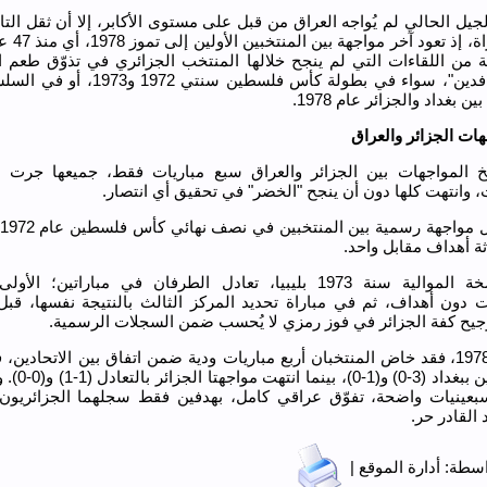
جيل الحالي لم يُواجه العراق من قبل على مستوى الأكابر، إلا أن ثقل التا
هذه المباراة، إ
من اللقاءات التي لم ينجح خلالها المنتخب الجزائري في تذوّق طعم ال
"أسود الرافدين"، سواء في بطولة كأس فلسطين سنتي
 بغداد والجزائر عام 1978.
هات الجزائر والعراق
 المواجهات بين الجزائر والعراق سبع مباريات فقط، جميعها جرت 
، وانتهت كلها دون أن ينجح "الخضر" في تحقيق أي انتصار.
اثة أهداف مقابل واحد.
وفي النسخة الموالية سنة 1973 بليبيا، تعادل الطرفان في مباراتين؛ 
 دون أهداف، ثم في مباراة تحديد المركز الثالث بالنتيجة نفسها، قبل أ
رجيح كفة الجزائر في فوز رمزي لا يُحسب ضمن السجلات الرسمية.
أما سنة 1978، فقد خاض المنتخبان أربع مباريات ودية ضمن اتفاق بين الاتحادين، 
في مباراتين ببغداد (
بعينيات واضحة، تفوّق عراقي كامل، بهدفين فقط سجلهما الجزائريون 
القادر حر.
طة: أدارة الموقع |