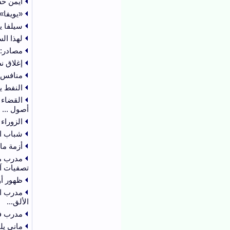
أيمن حس
«يويفا»
سيلفا ي
لهذا السب
مصادر: 
إغلاق ن
منافس 
النفط ي
القضاء 
أصول ...
الزوراء
شباب ال
أزمة ما
مدرب من
تصفيات آ
ظهور أول
مدرب ال
الألق...
مدرب فلس
ماني يل