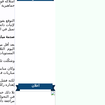
امتلاكه ق
جماهيرية ك
لإثبات ذات
تميل في ال
صدمة مباب
بعد أقل من
اليوم الث
المستويات 
وشكّلت تلك
مباريات في 
لكنه فشل ف
إهداره ركلة جزاء (0-2)، ما أدخله
اعلان
في التحول
مراجعة ذات