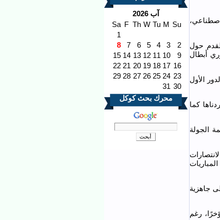
آب 2026
لاصطناعي،
Sa
F
Th
W
Tu
M
Su
1
8
7
6
5
4
3
2
 كرة القدم حول
وري أبطال
15
14
13
12
11
10
9
22
21
20
19
18
17
16
29
28
27
26
25
24
23
دور الأول
31
30
محرك بحث كوكل
دناها كما
 2-1 مساء اليوم في قمة الجولة
انتصارات
لمباريات
لى جاهزية
خرًا، رغم