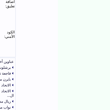
أضافة
تعليق:
الكود
الأمني:
عناوين أخ
برشلونة
فاجعة 
بايرن م
الاتحاد
الاتحاد
ال...
ريال مد
نواب من