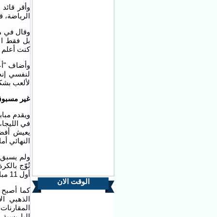
وأقر قائد
الرياضة، ق
وقال في مؤ
بل فقط ال
كنت أعلم أ
وأضاف "أعت
لنفسي إنه
لألعب بشك
غير مسبوق
في الليجا،
النهائي أم
ولم يسبق 
أول 11 مباراة في الليغا).
الوقت الان
كما أصبح 
الذهبي ال
المقارنات
الباريسية.