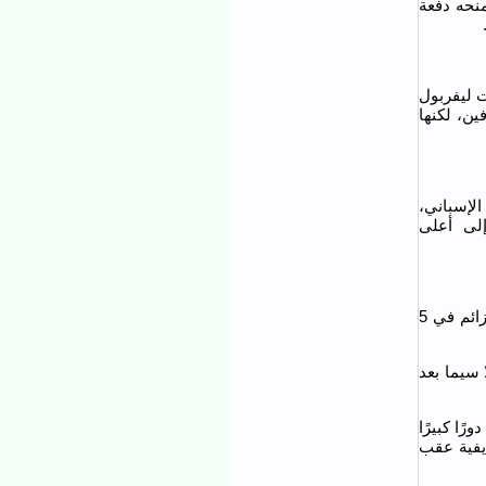
نحه دفعة
اولات ليفربول
ين، لكنها
الإسباني،
إلى أعلى
وكان مبابي ينظر إليه حينها على أنه المنقذ لريال مدريد خلال مروه بأزمة، بعد 3 هزائم في 5
 سيما بعد
 لعبت دورًا كبيرًا
يفية عقب