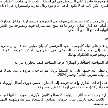
وة هجومية قادرة على التسجيل في أي لحظة. اللعب على ملعب "أنفيلد" يم
بيرة، لكن ذلك قد لا يكون كافياً أمام قوة ريال مدريد واستقراره في الأداء.
التوقع بفوز ريال مدريد 2-1 يستند إلى تفوقه في الخبرة والاستمرارية، مقابل مح
ه أمام أحد كبار القارة، وهو ما قد ينتج عنه مباراة قوية ومفتوحة من الطرف
نهاية لصالح النادي الملكي.
ي
 عام على ليلة كابوسية، يعود الفرنسي كيليان مبابي، هداف ريال مدريد 
لاثاء، إلى ملعب أنفيلد التاريخي في ليفربول، لتأكيد عودته القوية 
ومحو فترة الشكوك نهائيًا.
 المواجهة إخفاقًا، و"انهيارًا" عرف المهاجم كيف يتجاوزه ببراعة.
نهاية تشرين الثاني/نوفمبر 2024.
ي إحداث الفارق وإعادة فريقه إلى المباراة ضمن دوري أبطال أوروبا، لا
 في أزمة ثقة غير مسبوقة.
تلا ذلك خسارة جديدة أمام أتلتيك بيلباو 1-2 مطلع كانون الأول/ديسمبر، بدا أنها
 اللافت لنجم باريس سان جرمان السابق، فاستعاد سرعته وشهيته التهد
ية عميقة.