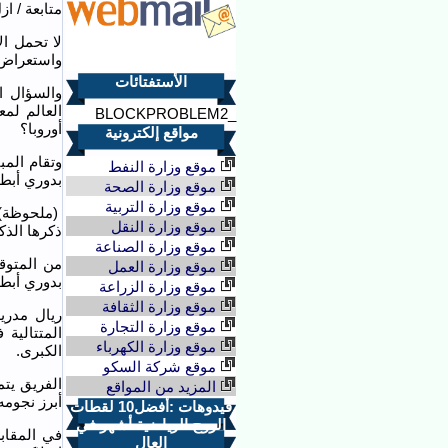
متابعة / ا
لا تحمل ال
واستعراض 
الأستفتائات
العالم لمع
_BLOCKPROBLEM2
أوروبا؟
مواقع إلكترونية
وتقام المب
موقع وزارة النفط
بدوري أبطا
موقع وزارة الصحة
موقع وزارة التربية
(ملحوظة): 
موقع وزارة النقل
ذكرها الذك
موقع وزارة الصناعة
موقع وزارة العمل
بدوري أبطا
موقع وزارة الزراعة
موقع وزارة الثقافة
ريال مدري
موقع وزارة التجارة
المتتالية
موقع وزارة الكهرباء
الكبرى.
موقع شركة السكو
الفريق يتم
المزيد من المواقع
أبرز نجوم
فيدوهات :أفضل10 لقطات
الروح الرياضية أشهر في
في المقابل
العال