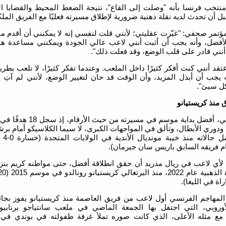
 منتخب فرنسا بأنه "وصلت إلى القاع"، نتيجة الضغط المحيط والقضايا ال
بل أن تحدث لديه نقلة ذهنية ضرورية لإطلاق مسيرته فعليًا مع الفريق المل
تمر صحفي: "غيّرت عقليتي؛ لأنني قلت لنفسي إنه لا يمكنني أن أقدم ما
أفضل، وأنه يجب أن أثبت أنني لاعب عالي الجودة ويمكنني مساعدة هذا
نني قادر على قلب الوضع، وقد فعلت ذلك".
قد أنني كنت أفكر كثيرًا داخل الملعب. وعندما تفكر كثيرًا، لا تلعب بطر
 يجب أن أبذل المزيد، وأن الوقت قد حان لتغيير الوضع، لأنني لم آتِ إ
ل سيئ".
 منذ كريستيانو
 ودوري الأبطال، وتألق في المواجهات الكبرى، لا سيما الكلاسيكو أمام برش
يعيش أف
ام فريقه السابق باريس سان جيرمان).
لأي لاعب في ريال مدريد أن حقق انطلاقة أفضل، حتى مواطنه كريم بنزي
المهاجم الفرنسي أول لاعب من فريق العاصمة منذ كريستيانو يفوز بجائز
أوروبي، التي احتفل بها الجمعة الماضي في ملعب سانتياجو برنابيو
 مع مثله الأعلى، الذي كانت صوره تملأ غرفة طفولته في بوندي في