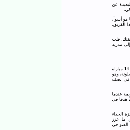
بعيدة عن
كي.
 هو أسوأ،
 الفريق.
يقتك. قلت
لى مدريد
ويقدم مبابي، أفضل بداية موسم في مسيرته من حيث الأرقام، إذ سجل 18 هدفًا في 14 مباراة
لونة، وهو
ضل حالاته منذ خيبة مونديال الأندية في الولايات المتحدة (خسارة 0-4 في نصف
مة عندما
تُوّج بالكرة الذهبية عام 2022، منذ البرتغالي كريستيانو رونالدو في موسم 2015 (20 هدفا في
ة الحذاء
، ما عزز
 الضواحي