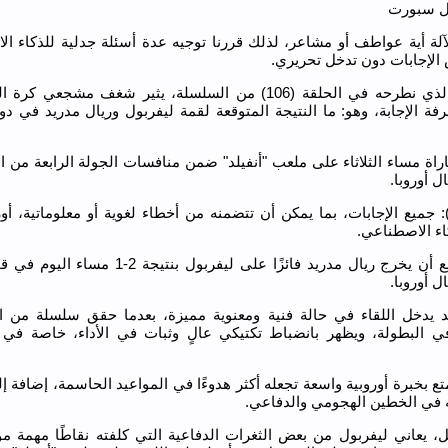
زل سبورت
آلة أية عواطف أو مشاعر، لذلك قررنا توجيه عدة أسئلة جدلية للذكاء ا
الإجابات دون تدخل تحريري.
والسؤال الذي نطرحه في الحلقة (106) من السلسلة، يثير شغف مشجعي
رفة الإجابة، وهو: ما النتيجة المتوقعة لقمة ليفربول وريال مدريد في د
اراة مساء الثلاثاء على ملعب "أنفيلد" ضمن منافسات الجولة الرابعة من ال
ل أوروبا.
جميع الإجابات، بما يمكن أن تتضمنه من أخطاء لغوية أو معلوماتية، أور
اء الاصطناعي.
من المتوقع أن يخرج ريال مدريد فائزًا على ليفربول بنتيجة
ل أوروبا.
د يدخل اللقاء في حالة فنية ومعنوية مميزة، بعدما حقق سلسلة من ال
 في البطولة، ويظهر بانضباط تكتيكي عالٍ وثبات في الأداء، خاصة في ا
تع بخبرة أوروبية واسعة تجعله أكثر هدوءًا في المواعيد الحاسمة، إضافة إ
ه في الخطين الهجومي والدفاعي.
، يعاني ليفربول من بعض الثغرات الدفاعية التي كلفته نقاطًا مهمة مؤ