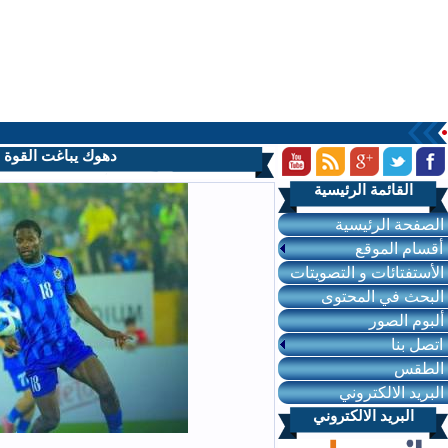
ية في كأس العراق
الأحصائيات
عدد زوار الحالي:15
عدد زوار اليوم:739
عدد زوار الشهر:11838
عدد زوار السنة:680768
عدد الزوار
الأجمالي:3906543
البحث في المحتويات
التقويم